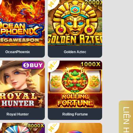
OceanPhoenix
Golden Aztec
LIÊN HỆ
Royal Hunter
Rolling Fortune