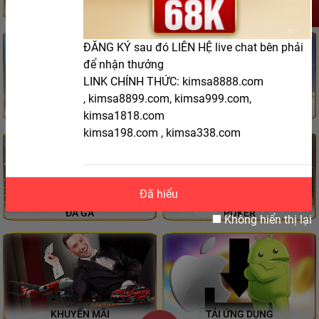
NỔ HŨ
LÔ TÔ
ĐĂNG KÝ sau đó LIÊN HỆ live chat bên phải
để nhận thưởng
LINK CHÍNH THỨC: kimsa8888.com
, kimsa8899.com, kimsa999.com,
BẮN CÁ
XỔ SỐ
kimsa1818.com
kimsa198.com , kimsa338.com
Đã hiểu
ĐÁ GÀ
POKER
Không hiển thị lại
KHUYẾN MÃI
TẢI ỨNG DỤNG