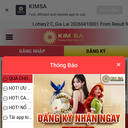
KIMSA
TẢI XUỐNG
Fast, efficient and reliable app to use.
Lottery2 C_Gia Lai 20260410001 From Resul
ĐĂNG NHẬP
ĐĂNG KÝ
×
Thông Báo
QUÀ CHO THÀNH VIÊN MỚI
HOT! ƯU ĐÃI THỂ THAO
THỂ THAO
SÒNG BÀI
HOT! CASINO NẠP MỚI
HOT! NỔ HŨ
Tải app kimsa để không bị chặn link
Liên hệ