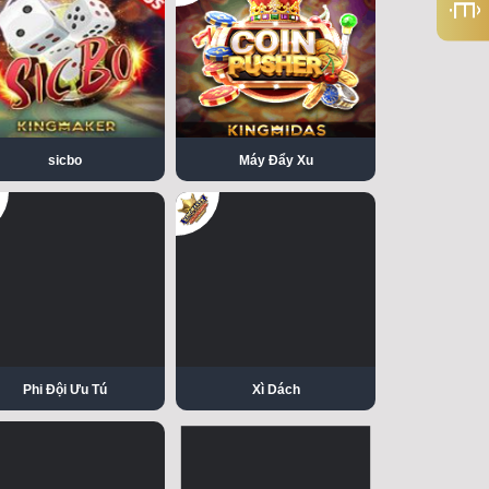
sicbo
Máy Đẩy Xu
Phi Đội Ưu Tú
Xì Dách