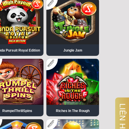
da Pursuit Royal Edition
Jungle Jam
LIÊN HỆ
RumpelThrillSpins
Riches In The Rough