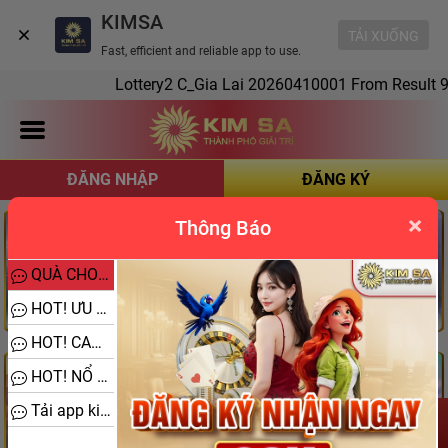
KIMSA
TẢI XUỐNG
Fast, efficient and reliable app to use.
Lottery2 C_Gia Lai 20260410001 From Resul
ĐĂNG NHẬP
ĐĂNG KÝ
×
Thông Báo
QUÀ CHO THÀNH VIÊN MỚI
HOT! ƯU ĐÃI THỂ THAO
THỂ THAO
SÒNG BÀI
HOT! CASINO NẠP MỚI
HOT! NỔ HŨ
Tải app kimsa để không bị chặn link
Liên hệ