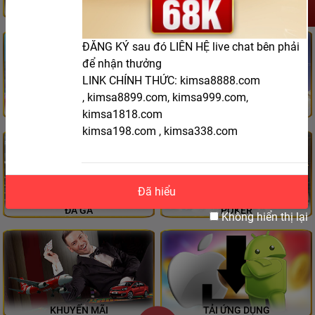
NỔ HŨ
LÔ TÔ
ĐĂNG KÝ sau đó LIÊN HỆ live chat bên phải
để nhận thưởng
LINK CHÍNH THỨC: kimsa8888.com
, kimsa8899.com, kimsa999.com,
BẮN CÁ
XỔ SỐ
kimsa1818.com
kimsa198.com , kimsa338.com
Đã hiểu
ĐÁ GÀ
POKER
Không hiển thị lại
KHUYẾN MÃI
TẢI ỨNG DỤNG