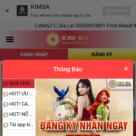
KIMSA
TẢI XUỐNG
Fast, efficient and reliable app to use.
Lottery2 C_Gia Lai 20260410001 From Resul
ĐĂNG NHẬP
ĐĂNG KÝ
×
Thông Báo
QUÀ CHO THÀNH VIÊN MỚI
HOT! ƯU ĐÃI THỂ THAO
THỂ THAO
SÒNG BÀI
HOT! CASINO NẠP MỚI
HOT! NỔ HŨ
Tải app kimsa để không bị chặn link
Liên hệ